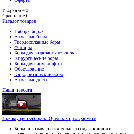
Оферта
Избранное
0
Сравнение
0
Каталог товаров
Наборы боров
Алмазные боры
Твердосплавные боры
Финиры
Боры для разрезания коронок
Хирургические боры
Боры для синус-лифтинга
Оборудование
Эндодонтические боры
Алмазные диски
Наши новости
Преимущества боров IQdent в видео-формате
Боры показывают отличные эксплуатационные
качества, хорошую долговечность и высокую точность