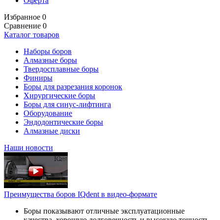
Оферта
Избранное
0
Сравнение
0
Каталог товаров
Наборы боров
Алмазные боры
Твердосплавные боры
Финиры
Боры для разрезания коронок
Хирургические боры
Боры для синус-лифтинга
Оборудование
Эндодонтические боры
Алмазные диски
Наши новости
Преимущества боров IQdent в видео-формате
Боры показывают отличные эксплуатационные
качества, хорошую долговечность и высокую точность