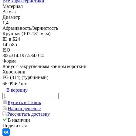
Все характеристики
Материал
Алмаз
Диаметр
1,4
Абразивность/Зернистость
Крупная (107-181 мкм)
ID в Б24
145585
ISO
806.314.197.534.014
Форма
Конус с закруглённым концом короткий
Хвостовик
FG (314) (турбинный)
66.99 ₽
/ шт
В корзину
Купить в 1 клик
Нашли дешевле
Рассчитать доставку
В наличии
Поделиться