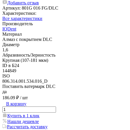
Добавить отзыв
Артикул:
801G 016 FG/DLC
Характеристики:
Все характеристики
Производитель
IQDent
Материал
Алмаз с покрытием DLC
Диаметр
1,6
Абразивность/Зернистость
Крупная (107-181 мкм)
ID в Б24
144849
ISO
806.314.001.534.016_D
Поставить ватермарк DLC
да
186.09 ₽
/ шт
В корзину
Купить в 1 клик
Нашли дешевле
Рассчитать доставку