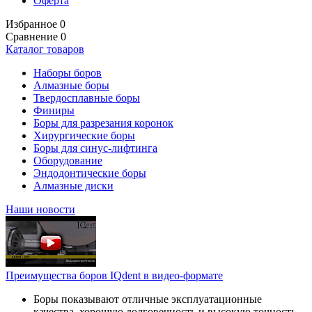
Оферта
Избранное
0
Сравнение
0
Каталог товаров
Наборы боров
Алмазные боры
Твердосплавные боры
Финиры
Боры для разрезания коронок
Хирургические боры
Боры для синус-лифтинга
Оборудование
Эндодонтические боры
Алмазные диски
Наши новости
Преимущества боров IQdent в видео-формате
Боры показывают отличные эксплуатационные
качества, хорошую долговечность и высокую точность