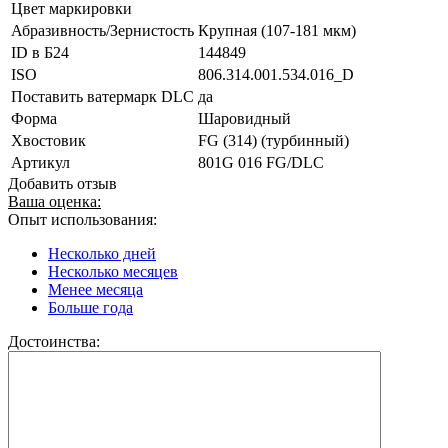
Цвет маркировки
Абразивность/Зернистость
Крупная (107-181 мкм)
ID в Б24
144849
ISO
806.314.001.534.016_D
Поставить ватермарк DLC
да
Форма
Шаровидный
Хвостовик
FG (314) (турбинный)
Артикул
801G 016 FG/DLC
Добавить отзыв
Ваша оценка:
Опыт использования:
Несколько дней
Несколько месяцев
Менее месяца
Больше года
Достоинства: