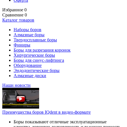
Оферта
Избранное
0
Сравнение
0
Каталог товаров
Наборы боров
Алмазные боры
Твердосплавные боры
Финиры
Боры для разрезания коронок
Хирургические боры
Боры для синус-лифтинга
Оборудование
Эндодонтические боры
Алмазные диски
Наши новости
Преимущества боров IQdent в видео-формате
Боры показывают отличные эксплуатационные
качества, хорошую долговечность и высокую точность