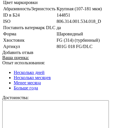
Цвет маркировки
Абразивность/Зернистость
Крупная (107-181 мкм)
ID в Б24
144851
ISO
806.314.001.534.018_D
Поставить ватермарк DLC
да
Форма
Шаровидный
Хвостовик
FG (314) (турбинный)
Артикул
801G 018 FG/DLC
Добавить отзыв
Ваша оценка:
Опыт использования:
Несколько дней
Несколько месяцев
Менее месяца
Больше года
Достоинства: