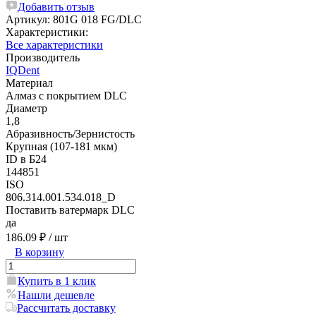
Добавить отзыв
Артикул:
801G 018 FG/DLC
Характеристики:
Все характеристики
Производитель
IQDent
Материал
Алмаз с покрытием DLC
Диаметр
1,8
Абразивность/Зернистость
Крупная (107-181 мкм)
ID в Б24
144851
ISO
806.314.001.534.018_D
Поставить ватермарк DLC
да
186.09 ₽
/ шт
В корзину
Купить в 1 клик
Нашли дешевле
Рассчитать доставку