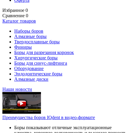
Оферта
Избранное
0
Сравнение
0
Каталог товаров
Наборы боров
Алмазные боры
Твердосплавные боры
Финиры
Боры для разрезания коронок
Хирургические боры
Боры для синус-лифтинга
Оборудование
Эндодонтические боры
Алмазные диски
Наши новости
Преимущества боров IQdent в видео-формате
Боры показывают отличные эксплуатационные
качества, хорошую долговечность и высокую точность