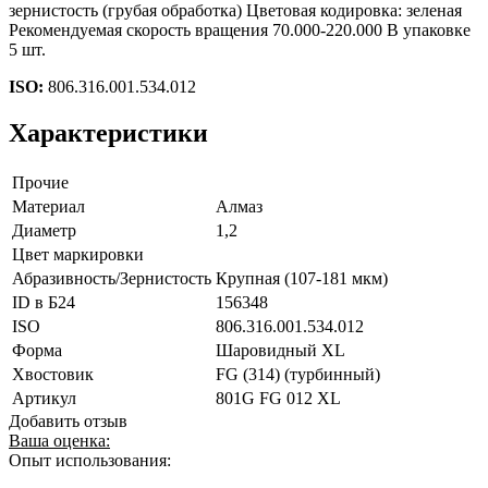
зернистость (грубая обработка) Цветовая кодировка: зеленая
Рекомендуемая скорость вращения 70.000-220.000 В упаковке
5 шт.
ISO:
806.316.001.534.012
Характеристики
Прочие
Материал
Алмаз
Диаметр
1,2
Цвет маркировки
Абразивность/Зернистость
Крупная (107-181 мкм)
ID в Б24
156348
ISO
806.316.001.534.012
Форма
Шаровидный XL
Хвостовик
FG (314) (турбинный)
Артикул
801G FG 012 XL
Добавить отзыв
Ваша оценка:
Опыт использования: