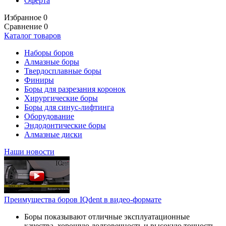
Оферта
Избранное
0
Сравнение
0
Каталог товаров
Наборы боров
Алмазные боры
Твердосплавные боры
Финиры
Боры для разрезания коронок
Хирургические боры
Боры для синус-лифтинга
Оборудование
Эндодонтические боры
Алмазные диски
Наши новости
Преимущества боров IQdent в видео-формате
Боры показывают отличные эксплуатационные
качества, хорошую долговечность и высокую точность