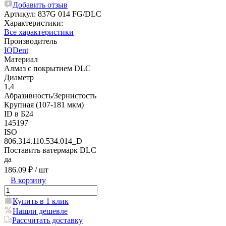
Добавить отзыв
Артикул:
837G 014 FG/DLC
Характеристики:
Все характеристики
Производитель
IQDent
Материал
Алмаз с покрытием DLC
Диаметр
1,4
Абразивность/Зернистость
Крупная (107-181 мкм)
ID в Б24
145197
ISO
806.314.110.534.014_D
Поставить ватермарк DLC
да
186.09 ₽
/ шт
В корзину
Купить в 1 клик
Нашли дешевле
Рассчитать доставку