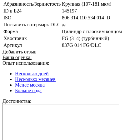
Абразивность/Зернистость
Крупная (107-181 мкм)
ID в Б24
145197
ISO
806.314.110.534.014_D
Поставить ватермарк DLC
да
Форма
Цилиндр с плоским концом
Хвостовик
FG (314) (турбинный)
Артикул
837G 014 FG/DLC
Добавить отзыв
Ваша оценка:
Опыт использования:
Несколько дней
Несколько месяцев
Менее месяца
Больше года
Достоинства: