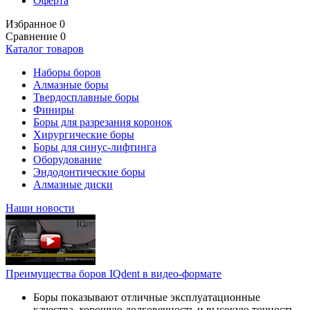
Оферта
Избранное
0
Сравнение
0
Каталог товаров
Наборы боров
Алмазные боры
Твердосплавные боры
Финиры
Боры для разрезания коронок
Хирургические боры
Боры для синус-лифтинга
Оборудование
Эндодонтические боры
Алмазные диски
Наши новости
Преимущества боров IQdent в видео-формате
Боры показывают отличные эксплуатационные
качества, хорошую долговечность и высокую точность