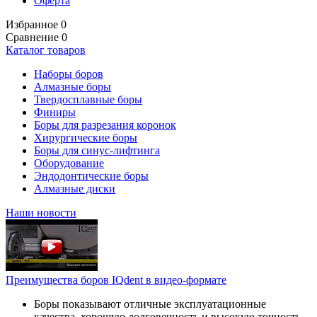
Оферта
Избранное
0
Сравнение
0
Каталог товаров
Наборы боров
Алмазные боры
Твердосплавные боры
Финиры
Боры для разрезания коронок
Хирургические боры
Боры для синус-лифтинга
Оборудование
Эндодонтические боры
Алмазные диски
Наши новости
Преимущества боров IQdent в видео-формате
Боры показывают отличные эксплуатационные
качества, хорошую долговечность и высокую точность