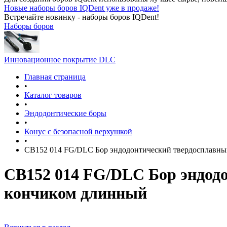
Новые наборы боров IQDent уже в продаже!
Встречайте новинку - наборы боров IQDent!
Наборы боров
Инновационное покрытие DLC
Главная страница
•
Каталог товаров
•
Эндодонтические боры
•
Конус с безопасной верхушкой
•
CB152 014 FG/DLC Бор эндодонтический твердосплавн
CB152 014 FG/DLC Бор эндод
кончиком длинный