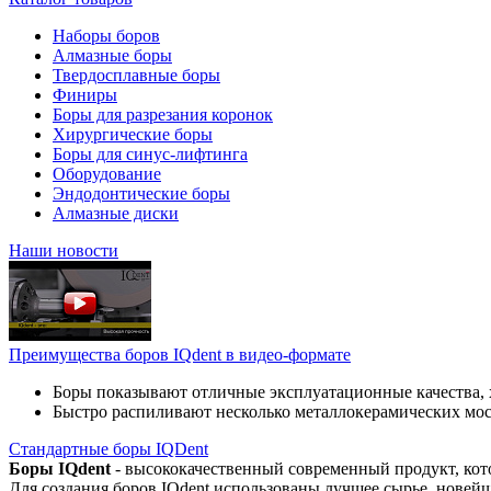
Наборы боров
Алмазные боры
Твердосплавные боры
Финиры
Боры для разрезания коронок
Хирургические боры
Боры для синус-лифтинга
Оборудование
Эндодонтические боры
Алмазные диски
Наши новости
Преимущества боров IQdent в видео-формате
Боры показывают отличные эксплуатационные качества, 
Быстро распиливают несколько металлокерамических мо
Стандартные боры IQDent
Боры IQdent
- высококачественный современный продукт, кот
Для создания боров IQdent использованы лучшее сырье, новей