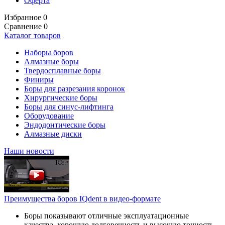
Оферта
Избранное
0
Сравнение
0
Каталог товаров
Наборы боров
Алмазные боры
Твердосплавные боры
Финиры
Боры для разрезания коронок
Хирургические боры
Боры для синус-лифтинга
Оборудование
Эндодонтические боры
Алмазные диски
Наши новости
Преимущества боров IQdent в видео-формате
Боры показывают отличные эксплуатационные
качества, хорошую долговечность и высокую точность