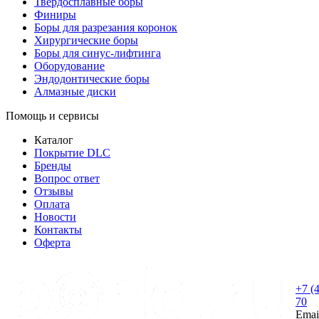
Твердосплавные боры
Финиры
Боры для разрезания коронок
Хирургические боры
Боры для синус-лифтинга
Оборудование
Эндодонтические боры
Алмазные диски
Помощь и сервисы
Каталог
Покрытие DLC
Бренды
Вопрос ответ
Отзывы
Оплата
Новости
Контакты
Оферта
+7 (
70
Emai