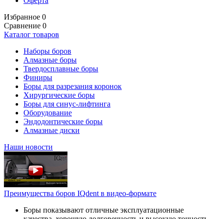
Оферта
Избранное
0
Сравнение
0
Каталог товаров
Наборы боров
Алмазные боры
Твердосплавные боры
Финиры
Боры для разрезания коронок
Хирургические боры
Боры для синус-лифтинга
Оборудование
Эндодонтические боры
Алмазные диски
Наши новости
Преимущества боров IQdent в видео-формате
Боры показывают отличные эксплуатационные
качества, хорошую долговечность и высокую точность