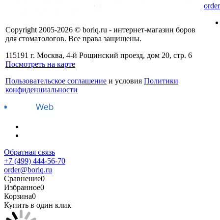
orde
Copyright 2005-2026 © boriq.ru - интернет-магазин боров
для стоматологов. Все права защищены.
115191 г. Москва, 4-й Рощинский проезд, дом 20, стр. 6
Посмотреть на карте
Пользовательское соглашение
и условия
Политики
конфиденциальности
Обратная связь
+7 (499) 444-56-70
order@boriq.ru
Сравнение
0
Избранное
0
Корзина
0
Купить в один клик