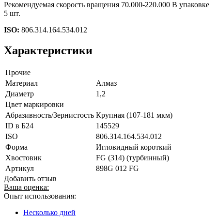
Рекомендуемая скорость вращения 70.000-220.000 В упаковке
5 шт.
ISO:
806.314.164.534.012
Характеристики
Прочие
Материал
Алмаз
Диаметр
1,2
Цвет маркировки
Абразивность/Зернистость
Крупная (107-181 мкм)
ID в Б24
145529
ISO
806.314.164.534.012
Форма
Игловидный короткий
Хвостовик
FG (314) (турбинный)
Артикул
898G 012 FG
Добавить отзыв
Ваша оценка:
Опыт использования:
Несколько дней