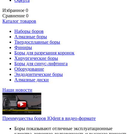
Оферта
Избранное
0
Сравнение
0
Каталог товаров
Наборы боров
Алмазные боры
Твердосплавные боры
Финиры
Боры для разрезания коронок
Хирургические боры
Боры для синус-лифтинга
Оборудование
Эндодонтические боры
Алмазные диски
Наши новости
Преимущества боров IQdent в видео-формате
Боры показывают отличные эксплуатационные
качества, хорошую долговечность и высокую точность