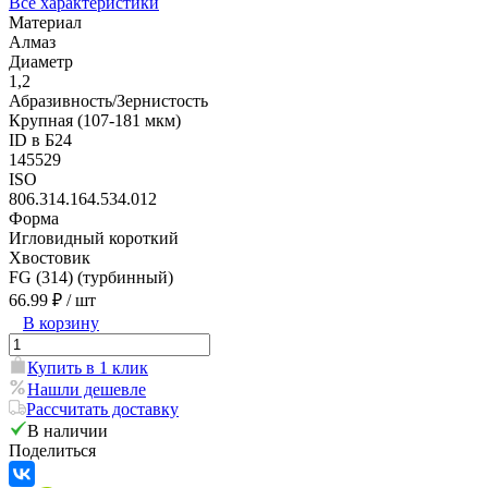
Все характеристики
Материал
Алмаз
Диаметр
1,2
Абразивность/Зернистость
Крупная (107-181 мкм)
ID в Б24
145529
ISO
806.314.164.534.012
Форма
Игловидный короткий
Хвостовик
FG (314) (турбинный)
66.99 ₽
/ шт
В корзину
Купить в 1 клик
Нашли дешевле
Рассчитать доставку
В наличии
Поделиться