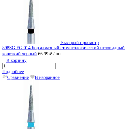
Быстрый просмотр
898SG FG.014 Бор алмазный стоматологический игловидный
короткий черный
66.99 ₽
/ шт
В корзину
Подробнее
Сравнение
В избранное