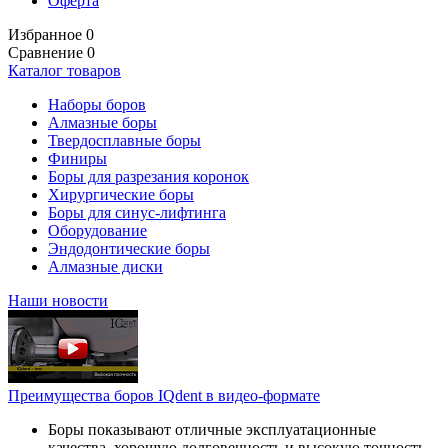
Оферта
Избранное
0
Сравнение
0
Каталог товаров
Наборы боров
Алмазные боры
Твердосплавные боры
Финиры
Боры для разрезания коронок
Хирургические боры
Боры для синус-лифтинга
Оборудование
Эндодонтические боры
Алмазные диски
Наши новости
Преимущества боров IQdent в видео-формате
Боры показывают отличные эксплуатационные
качества, хорошую долговечность и высокую точность