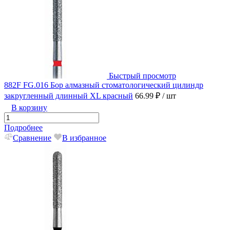
Быстрый просмотр
882F FG.016 Бор алмазный стоматологический цилиндр
закругленный длинный XL красный
66.99 ₽
/ шт
В корзину
Подробнее
Сравнение
В избранное