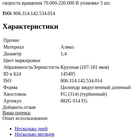
скорость вращения 70.000-220.000 В упаковке 5 шт.
ISO:
806.314.142.534.014
Характеристики
Прочие
Материал
Алмаз
Диаметр
1,4
Цвет маркировки
Абразивность/Зернистость
Крупная (107-181 мкм)
ID в Б24
145495
ISO
806.314.142.534.014
Форма
Цилиндр закругленный длинный
Хвостовик
FG (314) (турбинный)
Артикул
882G 014 FG
Добавить отзыв
Ваша оценка:
Опыт использования:
Несколько дней
Несколько месяцев