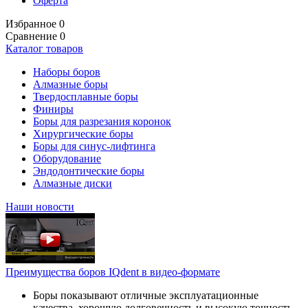
Оферта
Избранное
0
Сравнение
0
Каталог товаров
Наборы боров
Алмазные боры
Твердосплавные боры
Финиры
Боры для разрезания коронок
Хирургические боры
Боры для синус-лифтинга
Оборудование
Эндодонтические боры
Алмазные диски
Наши новости
Преимущества боров IQdent в видео-формате
Боры показывают отличные эксплуатационные
качества, хорошую долговечность и высокую точность