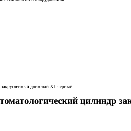
р закругленный длинный XL черный
стоматологический цилиндр з