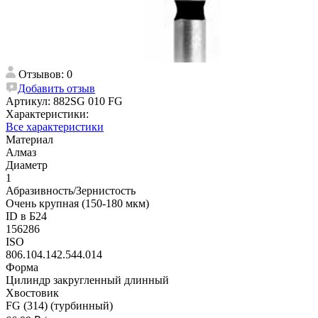
Отзывов: 0
Добавить отзыв
Артикул:
882SG 010 FG
Характеристики:
Все характеристики
Материал
Алмаз
Диаметр
1
Абразивность/Зернистость
Очень крупная (150-180 мкм)
ID в Б24
156286
ISO
806.104.142.544.014
Форма
Цилиндр закругленный длинный
Хвостовик
FG (314) (турбинный)