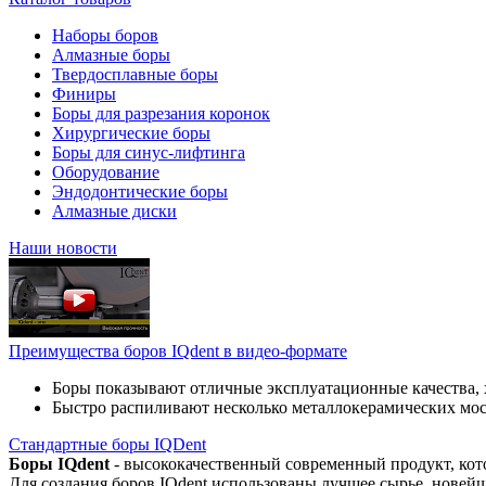
Наборы боров
Алмазные боры
Твердосплавные боры
Финиры
Боры для разрезания коронок
Хирургические боры
Боры для синус-лифтинга
Оборудование
Эндодонтические боры
Алмазные диски
Наши новости
Преимущества боров IQdent в видео-формате
Боры показывают отличные эксплуатационные качества, 
Быстро распиливают несколько металлокерамических мо
Стандартные боры IQDent
Боры IQdent
- высококачественный современный продукт, кот
Для создания боров IQdent использованы лучшее сырье, новей