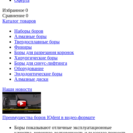
Оферта
Избранное
0
Сравнение
0
Каталог товаров
Наборы боров
Алмазные боры
Твердосплавные боры
Финиры
Боры для разрезания коронок
Хирургические боры
Боры для синус-лифтинга
Оборудование
Эндодонтические боры
Алмазные диски
Наши новости
Преимущества боров IQdent в видео-формате
Боры показывают отличные эксплуатационные
качества, хорошую долговечность и высокую точность