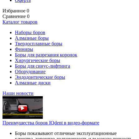
Оферта
Избранное
0
Сравнение
0
Каталог товаров
Наборы боров
Алмазные боры
Твердосплавные боры
Финиры
Боры для разрезания коронок
Хирургические боры
Боры для синус-лифтинга
Оборудование
Эндодонтические боры
Алмазные диски
Наши новости
Преимущества боров IQdent в видео-формате
Боры показывают отличные эксплуатационные
качества, хорошую долговечность и высокую точность