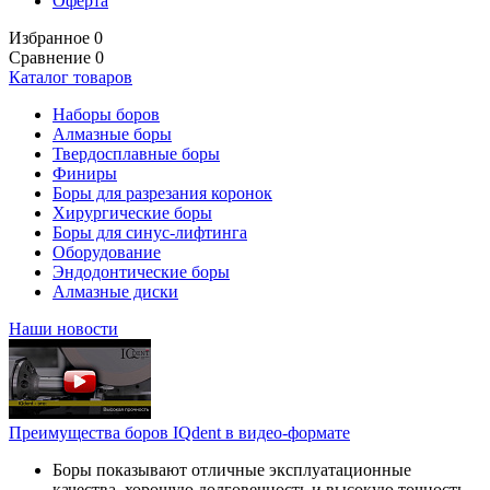
Оферта
Избранное
0
Сравнение
0
Каталог товаров
Наборы боров
Алмазные боры
Твердосплавные боры
Финиры
Боры для разрезания коронок
Хирургические боры
Боры для синус-лифтинга
Оборудование
Эндодонтические боры
Алмазные диски
Наши новости
Преимущества боров IQdent в видео-формате
Боры показывают отличные эксплуатационные
качества, хорошую долговечность и высокую точность