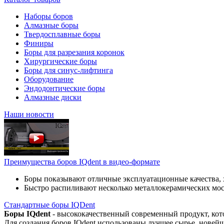
Наборы боров
Алмазные боры
Твердосплавные боры
Финиры
Боры для разрезания коронок
Хирургические боры
Боры для синус-лифтинга
Оборудование
Эндодонтические боры
Алмазные диски
Наши новости
Преимущества боров IQdent в видео-формате
Боры показывают отличные эксплуатационные качества, 
Быстро распиливают несколько металлокерамических мо
Стандартные боры IQDent
Боры IQdent
- высококачественный современный продукт, кот
Для создания боров IQdent использованы лучшее сырье, новей