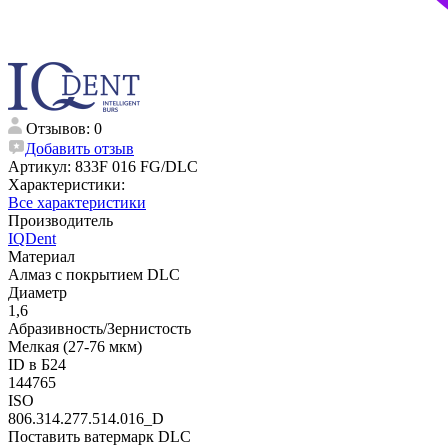
Отзывов: 0
Добавить отзыв
Артикул:
833F 016 FG/DLC
Характеристики:
Все характеристики
Производитель
IQDent
Материал
Алмаз с покрытием DLC
Диаметр
1,6
Абразивность/Зернистость
Мелкая (27-76 мкм)
ID в Б24
144765
ISO
806.314.277.514.016_D
Поставить ватермарк DLC