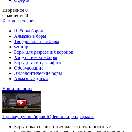
Оферта
Избранное
0
Сравнение
0
Каталог товаров
Наборы боров
Алмазные боры
Твердосплавные боры
Финиры
Боры для разрезания коронок
Хирургические боры
Боры для синус-лифтинга
Оборудование
Эндодонтические боры
Алмазные диски
Наши новости
Преимущества боров IQdent в видео-формате
Боры показывают отличные эксплуатационные
качества, хорошую долговечность и высокую точность