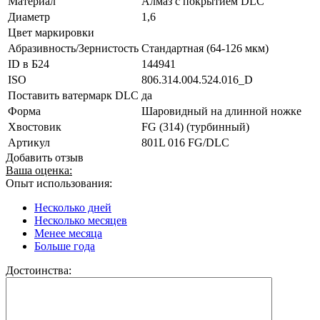
Материал
Алмаз с покрытием DLC
Диаметр
1,6
Цвет маркировки
Абразивность/Зернистость
Стандартная (64-126 мкм)
ID в Б24
144941
ISO
806.314.004.524.016_D
Поставить ватермарк DLC
да
Форма
Шаровидный на длинной ножке
Хвостовик
FG (314) (турбинный)
Артикул
801L 016 FG/DLC
Добавить отзыв
Ваша оценка:
Опыт использования:
Несколько дней
Несколько месяцев
Менее месяца
Больше года
Достоинства: