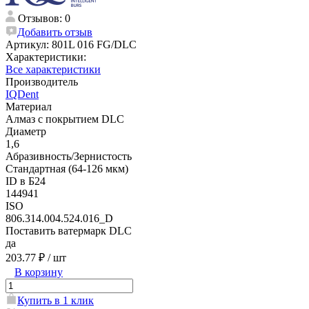
Отзывов: 0
Добавить отзыв
Артикул:
801L 016 FG/DLC
Характеристики:
Все характеристики
Производитель
IQDent
Материал
Алмаз с покрытием DLC
Диаметр
1,6
Абразивность/Зернистость
Стандартная (64-126 мкм)
ID в Б24
144941
ISO
806.314.004.524.016_D
Поставить ватермарк DLC
да
203.77 ₽
/ шт
В корзину
Купить в 1 клик