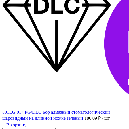
801LG 014 FG/DLC Бор алмазный стоматологический
шаровидный на длинной ножке зелёный
186.09 ₽
/ шт
В корзину