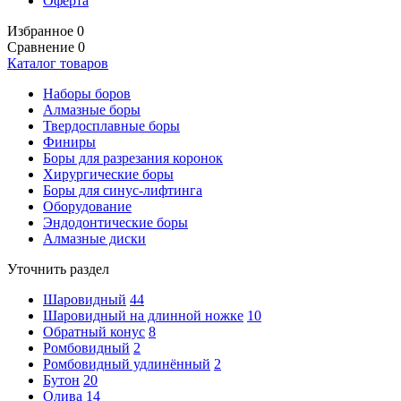
Оферта
Избранное
0
Сравнение
0
Каталог товаров
Наборы боров
Алмазные боры
Твердосплавные боры
Финиры
Боры для разрезания коронок
Хирургические боры
Боры для синус-лифтинга
Оборудование
Эндодонтические боры
Алмазные диски
Уточнить раздел
Шаровидный
44
Шаровидный на длинной ножке
10
Обратный конус
8
Ромбовидный
2
Ромбовидный удлинённый
2
Бутон
20
Олива
14