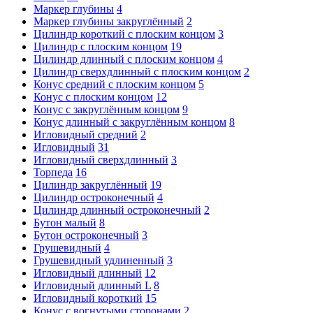
Маркер глубины
4
Маркер глубины закруглённый
2
Цилиндр короткий с плоским концом
3
Цилиндр с плоским концом
19
Цилиндр длинный с плоским концом
4
Цилиндр сверхдлинный с плоским концом
2
Конус средний с плоским концом
5
Конус с плоским концом
12
Конус с закруглённым концом
9
Конус длинный с закруглённым концом
8
Игловидный средний
2
Игловидный
31
Игловидный сверхдлинный
3
Торпеда
16
Цилиндр закруглённый
19
Цилиндр остроконечный
4
Цилиндр длинный остроконечный
2
Бутон малый
8
Бутон остроконечный
3
Грушевидный
4
Грушевидный удлиненный
3
Игловидный длинный
12
Игловидный длинный L
8
Игловидный короткий
15
Конус с вогнутыми сторонами
2