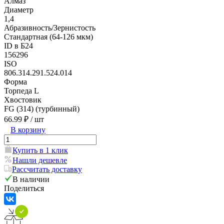
Алмаз
Диаметр
1,4
Абразивность/Зернистость
Стандартная (64-126 мкм)
ID в Б24
156296
ISO
806.314.291.524.014
Форма
Торпеда L
Хвостовик
FG (314) (турбинный)
66.99 ₽
/ шт
В корзину
Купить в 1 клик
Нашли дешевле
Рассчитать доставку
В наличии
Поделиться