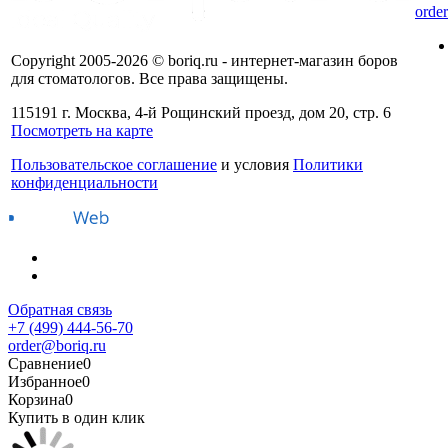
orde
Copyright 2005-2026 © boriq.ru - интернет-магазин боров
для стоматологов. Все права защищены.
115191 г. Москва, 4-й Рощинский проезд, дом 20, стр. 6
Посмотреть на карте
Пользовательское соглашение
и условия
Политики
конфиденциальности
Обратная связь
+7 (499) 444-56-70
order@boriq.ru
Сравнение
0
Избранное
0
Корзина
0
Купить в один клик