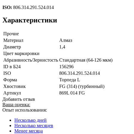
ISO:
806.314.291.524.014
Характеристики
Прочие
Материал
Алмаз
Диаметр
1,4
Цвет маркировки
Абразивность/Зернистость
Стандартная (64-126 мкм)
ID в Б24
156296
ISO
806.314.291.524.014
Форма
Торпеда L
Хвостовик
FG (314) (турбинный)
Артикул
869L 014 FG
Добавить отзыв
Ваша оценка:
Опыт использования:
Несколько дней
Несколько месяцев
Менее месяца