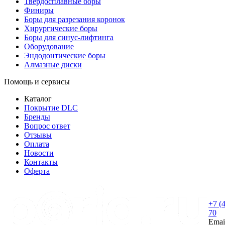
Твердосплавные боры
Финиры
Боры для разрезания коронок
Хирургические боры
Боры для синус-лифтинга
Оборудование
Эндодонтические боры
Алмазные диски
Помощь и сервисы
Каталог
Покрытие DLC
Бренды
Вопрос ответ
Отзывы
Оплата
Новости
Контакты
Оферта
+7 (
70
Emai