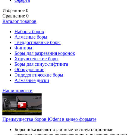
Оферта
Избранное
0
Сравнение
0
Каталог товаров
Наборы боров
Алмазные боры
Твердосплавные боры
Финиры
Боры для разрезания коронок
Хирургические боры
Боры для синус-лифтинга
Оборудование
Эндодонтические боры
Алмазные диски
Наши новости
Преимущества боров IQdent в видео-формате
Боры показывают отличные эксплуатационные
качества, хорошую долговечность и высокую точность