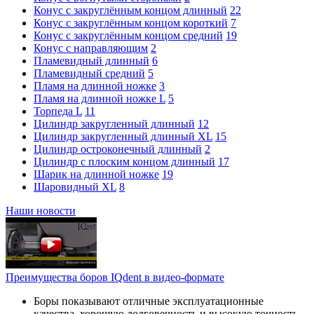
Конус с закруглённым концом длинный
22
Конус с закруглённым концом короткий
7
Конус с закруглённым концом средний
19
Конус с направляющим
2
Пламевидный длинный
6
Пламевидный средний
5
Пламя на длинной ножке
3
Пламя на длинной ножке L
5
Торпеда L
11
Цилиндр закругленный длинный
12
Цилиндр закругленный длинный XL
15
Цилиндр остроконечный длинный
2
Цилиндр с плоским концом длинный
17
Шарик на длинной ножке
19
Шаровидный XL
8
Наши новости
Преимущества боров IQdent в видео-формате
Боры показывают отличные эксплуатационные
качества, хорошую долговечность и высокую точность