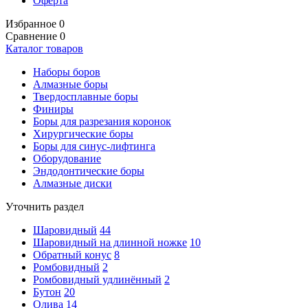
Оферта
Избранное
0
Сравнение
0
Каталог товаров
Наборы боров
Алмазные боры
Твердосплавные боры
Финиры
Боры для разрезания коронок
Хирургические боры
Боры для синус-лифтинга
Оборудование
Эндодонтические боры
Алмазные диски
Уточнить раздел
Шаровидный
44
Шаровидный на длинной ножке
10
Обратный конус
8
Ромбовидный
2
Ромбовидный удлинённый
2
Бутон
20
Олива
14