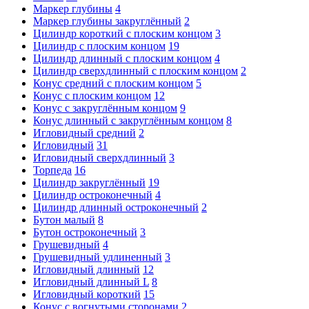
Маркер глубины
4
Маркер глубины закруглённый
2
Цилиндр короткий с плоским концом
3
Цилиндр с плоским концом
19
Цилиндр длинный с плоским концом
4
Цилиндр сверхдлинный с плоским концом
2
Конус средний с плоским концом
5
Конус с плоским концом
12
Конус с закруглённым концом
9
Конус длинный с закруглённым концом
8
Игловидный средний
2
Игловидный
31
Игловидный сверхдлинный
3
Торпеда
16
Цилиндр закруглённый
19
Цилиндр остроконечный
4
Цилиндр длинный остроконечный
2
Бутон малый
8
Бутон остроконечный
3
Грушевидный
4
Грушевидный удлиненный
3
Игловидный длинный
12
Игловидный длинный L
8
Игловидный короткий
15
Конус с вогнутыми сторонами
2