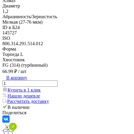
Алмаз
Диаметр
1,2
Абразивность/Зернистость
Мелкая (27-76 мкм)
ID в Б24
145727
ISO
806.314.291.514.012
Форма
Торпеда L
Хвостовик
FG (314) (турбинный)
66.99 ₽
/ шт
В корзину
Купить в 1 клик
Нашли дешевле
Рассчитать доставку
В наличии
Поделиться