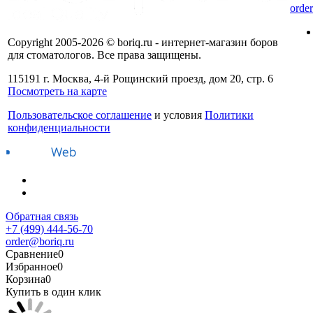
orde
Copyright 2005-2026 © boriq.ru - интернет-магазин боров
для стоматологов. Все права защищены.
115191 г. Москва, 4-й Рощинский проезд, дом 20, стр. 6
Посмотреть на карте
Пользовательское соглашение
и условия
Политики
конфиденциальности
Обратная связь
+7 (499) 444-56-70
order@boriq.ru
Сравнение
0
Избранное
0
Корзина
0
Купить в один клик