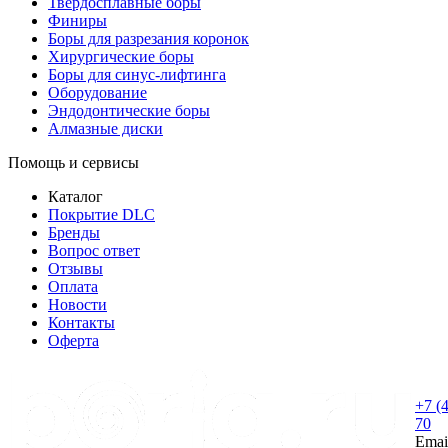
Твердосплавные боры
Финиры
Боры для разрезания коронок
Хирургические боры
Боры для синус-лифтинга
Оборудование
Эндодонтические боры
Алмазные диски
Помощь и сервисы
Каталог
Покрытие DLC
Бренды
Вопрос ответ
Отзывы
Оплата
Новости
Контакты
Оферта
+7 (
70
Emai