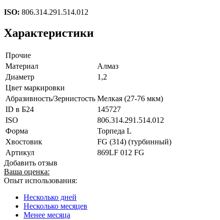
ISO:
806.314.291.514.012
Характеристики
Прочие
Материал
Алмаз
Диаметр
1,2
Цвет маркировки
Абразивность/Зернистость
Мелкая (27-76 мкм)
ID в Б24
145727
ISO
806.314.291.514.012
Форма
Торпеда L
Хвостовик
FG (314) (турбинный)
Артикул
869LF 012 FG
Добавить отзыв
Ваша оценка:
Опыт использования:
Несколько дней
Несколько месяцев
Менее месяца