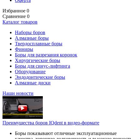
Оферта
Избранное
0
Сравнение
0
Каталог товаров
Наборы боров
Алмазные боры
Твердосплавные боры
Финиры
Боры для разрезания коронок
Хирургические боры
Боры для синус-лифтинга
Оборудование
Эндодонтические боры
Алмазные диски
Наши новости
Преимущества боров IQdent в видео-формате
Боры показывают отличные эксплуатационные
качества, хорошую долговечность и высокую точность