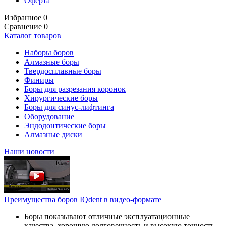
Оферта
Избранное
0
Сравнение
0
Каталог товаров
Наборы боров
Алмазные боры
Твердосплавные боры
Финиры
Боры для разрезания коронок
Хирургические боры
Боры для синус-лифтинга
Оборудование
Эндодонтические боры
Алмазные диски
Наши новости
Преимущества боров IQdent в видео-формате
Боры показывают отличные эксплуатационные
качества, хорошую долговечность и высокую точность