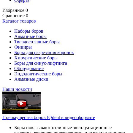
Оферта
Избранное
0
Сравнение
0
Каталог товаров
Наборы боров
Алмазные боры
Твердосплавные боры
Финиры
Боры для разрезания коронок
Хирургические боры
Боры для синус-лифтинга
Оборудование
Эндодонтические боры
Алмазные диски
Наши новости
Преимущества боров IQdent в видео-формате
Боры показывают отличные эксплуатационные
качества, хорошую долговечность и высокую точность