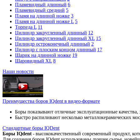
Пламевидный длинный
6
Пламевидный средний
5
Пламя на длинной ножке
3
Пламя на длинной ножке L
5
Торпеда L
11
Цилиндр закругленный длинный
12
Цилиндр закругленный длинный XL
15
Цилиндр остроконечный длинный
2
Цилиндр с плоским концом длинный
17
Шарик на длинной ножке
19
Шаровидный XL
8
Наши новости
Преимущества боров IQdent в видео-формате
Боры показывают отличные эксплуатационные качества, 
Быстро распиливают несколько металлокерамических мо
Стандартные боры IQDent
Боры IQdent
- высококачественный современный продукт, кот
Для создания боров IQdent использованы лучшее сырье, новей