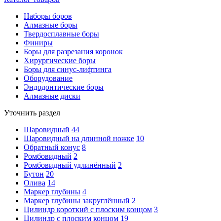
Наборы боров
Алмазные боры
Твердосплавные боры
Финиры
Боры для разрезания коронок
Хирургические боры
Боры для синус-лифтинга
Оборудование
Эндодонтические боры
Алмазные диски
Уточнить раздел
Шаровидный
44
Шаровидный на длинной ножке
10
Обратный конус
8
Ромбовидный
2
Ромбовидный удлинённый
2
Бутон
20
Олива
14
Маркер глубины
4
Маркер глубины закруглённый
2
Цилиндр короткий с плоским концом
3
Цилиндр с плоским концом
19