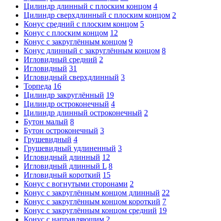
Цилиндр длинный с плоским концом
4
Цилиндр сверхдлинный с плоским концом
2
Конус средний с плоским концом
5
Конус с плоским концом
12
Конус с закруглённым концом
9
Конус длинный с закруглённым концом
8
Игловидный средний
2
Игловидный
31
Игловидный сверхдлинный
3
Торпеда
16
Цилиндр закруглённый
19
Цилиндр остроконечный
4
Цилиндр длинный остроконечный
2
Бутон малый
8
Бутон остроконечный
3
Грушевидный
4
Грушевидный удлиненный
3
Игловидный длинный
12
Игловидный длинный L
8
Игловидный короткий
15
Конус с вогнутыми сторонами
2
Конус с закруглённым концом длинный
22
Конус с закруглённым концом короткий
7
Конус с закруглённым концом средний
19
Конус с направляющим
2