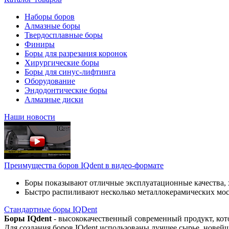
Наборы боров
Алмазные боры
Твердосплавные боры
Финиры
Боры для разрезания коронок
Хирургические боры
Боры для синус-лифтинга
Оборудование
Эндодонтические боры
Алмазные диски
Наши новости
Преимущества боров IQdent в видео-формате
Боры показывают отличные эксплуатационные качества, 
Быстро распиливают несколько металлокерамических мо
Стандартные боры IQDent
Боры IQdent
- высококачественный современный продукт, кот
Для создания боров IQdent использованы лучшее сырье, новей