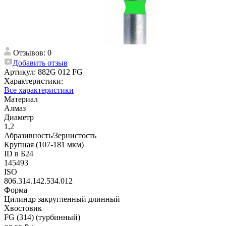
Отзывов: 0
Добавить отзыв
Артикул:
882G 012 FG
Характеристики:
Все характеристики
Материал
Алмаз
Диаметр
1,2
Абразивность/Зернистость
Крупная (107-181 мкм)
ID в Б24
145493
ISO
806.314.142.534.012
Форма
Цилиндр закругленный длинный
Хвостовик
FG (314) (турбинный)