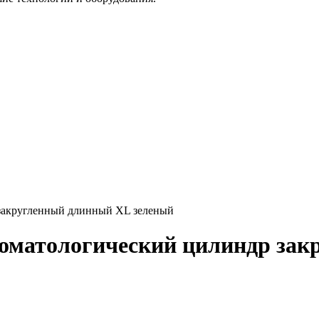
 закругленный длинный XL зеленый
томатологический цилиндр за