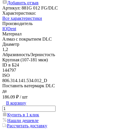
Добавить отзыв
Артикул:
881G 012 FG/DLC
Характеристики:
Все характеристики
Производитель
IQDent
Материал
Алмаз с покрытием DLC
Диаметр
1,2
Абразивность/Зернистость
Крупная (107-181 мкм)
ID в Б24
144797
ISO
806.314.141.534.012_D
Поставить ватермарк DLC
да
186.09 ₽
/ шт
В корзину
Купить в 1 клик
Нашли дешевле
Рассчитать доставку