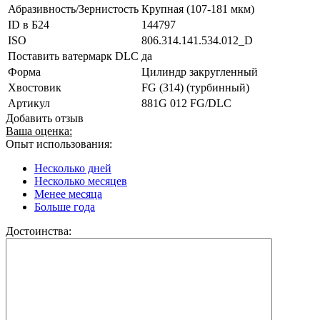
Абразивность/Зернистость
Крупная (107-181 мкм)
ID в Б24
144797
ISO
806.314.141.534.012_D
Поставить ватермарк DLC
да
Форма
Цилиндр закругленный
Хвостовик
FG (314) (турбинный)
Артикул
881G 012 FG/DLC
Добавить отзыв
Ваша оценка:
Опыт использования:
Несколько дней
Несколько месяцев
Менее месяца
Больше года
Достоинства: