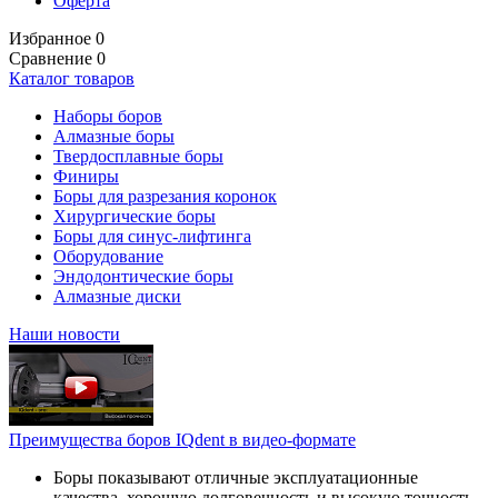
Оферта
Избранное
0
Сравнение
0
Каталог товаров
Наборы боров
Алмазные боры
Твердосплавные боры
Финиры
Боры для разрезания коронок
Хирургические боры
Боры для синус-лифтинга
Оборудование
Эндодонтические боры
Алмазные диски
Наши новости
Преимущества боров IQdent в видео-формате
Боры показывают отличные эксплуатационные
качества, хорошую долговечность и высокую точность