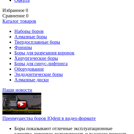
Оферта
Избранное
0
Сравнение
0
Каталог товаров
Наборы боров
Алмазные боры
Твердосплавные боры
Финиры
Боры для разрезания коронок
Хирургические боры
Боры для синус-лифтинга
Оборудование
Эндодонтические боры
Алмазные диски
Наши новости
Преимущества боров IQdent в видео-формате
Боры показывают отличные эксплуатационные
качества, хорошую долговечность и высокую точность