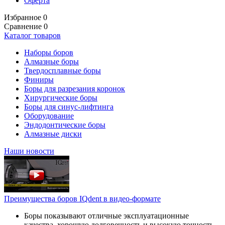
Оферта
Избранное
0
Сравнение
0
Каталог товаров
Наборы боров
Алмазные боры
Твердосплавные боры
Финиры
Боры для разрезания коронок
Хирургические боры
Боры для синус-лифтинга
Оборудование
Эндодонтические боры
Алмазные диски
Наши новости
Преимущества боров IQdent в видео-формате
Боры показывают отличные эксплуатационные
качества, хорошую долговечность и высокую точность