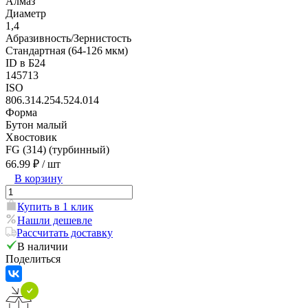
Алмаз
Диаметр
1,4
Абразивность/Зернистость
Стандартная (64-126 мкм)
ID в Б24
145713
ISO
806.314.254.524.014
Форма
Бутон малый
Хвостовик
FG (314) (турбинный)
66.99 ₽
/ шт
В корзину
Купить в 1 клик
Нашли дешевле
Рассчитать доставку
В наличии
Поделиться