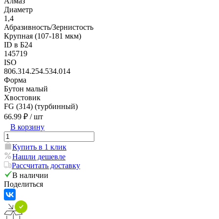
Алмаз
Диаметр
1,4
Абразивность/Зернистость
Крупная (107-181 мкм)
ID в Б24
145719
ISO
806.314.254.534.014
Форма
Бутон малый
Хвостовик
FG (314) (турбинный)
66.99 ₽
/ шт
В корзину
Купить в 1 клик
Нашли дешевле
Рассчитать доставку
В наличии
Поделиться