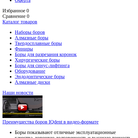
Оферта
Избранное
0
Сравнение
0
Каталог товаров
Наборы боров
Алмазные боры
Твердосплавные боры
Финиры
Боры для разрезания коронок
Хирургические боры
Боры для синус-лифтинга
Оборудование
Эндодонтические боры
Алмазные диски
Наши новости
Преимущества боров IQdent в видео-формате
Боры показывают отличные эксплуатационные
качества, хорошую долговечность и высокую точность