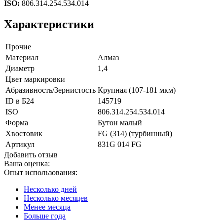
ISO:
806.314.254.534.014
Характеристики
Прочие
Материал
Алмаз
Диаметр
1,4
Цвет маркировки
Абразивность/Зернистость
Крупная (107-181 мкм)
ID в Б24
145719
ISO
806.314.254.534.014
Форма
Бутон малый
Хвостовик
FG (314) (турбинный)
Артикул
831G 014 FG
Добавить отзыв
Ваша оценка:
Опыт использования:
Несколько дней
Несколько месяцев
Менее месяца
Больше года