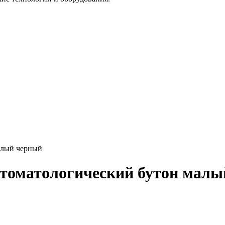
алый черный
стоматологический бутон мал