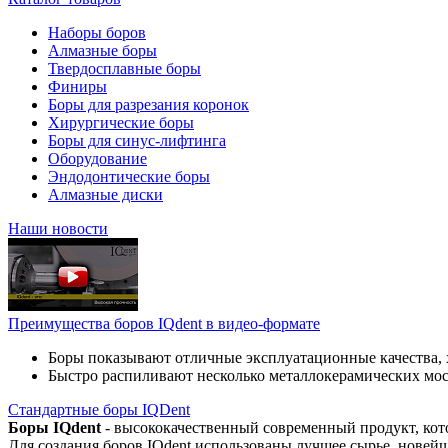
Наборы боров
Алмазные боры
Твердосплавные боры
Финиры
Боры для разрезания коронок
Хирургические боры
Боры для синус-лифтинга
Оборудование
Эндодонтические боры
Алмазные диски
Наши новости
Преимущества боров IQdent в видео-формате
Боры показывают отличные эксплуатационные качества, 
Быстро распиливают несколько металлокерамических мо
Стандартные боры IQDent
Боры IQdent
- высококачественный современный продукт, кот
Для создания боров IQdent использованы лучшее сырье, новей