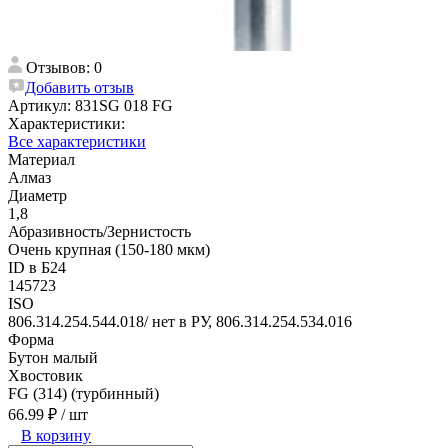
Отзывов: 0
Добавить отзыв
Артикул:
831SG 018 FG
Характеристики:
Все характеристики
Материал
Алмаз
Диаметр
1,8
Абразивность/Зернистость
Очень крупная (150-180 мкм)
ID в Б24
145723
ISO
806.314.254.544.018/ нет в РУ, 806.314.254.534.016
Форма
Бутон малый
Хвостовик
FG (314) (турбинный)
66.99 ₽
/ шт
В корзину