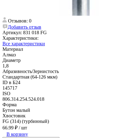
Отзывов: 0
Добавить отзыв
Артикул:
831 018 FG
Характеристики:
Все характеристики
Материал
Алмаз
Диаметр
1,8
Абразивность/Зернистость
Стандартная (64-126 мкм)
ID в Б24
145717
ISO
806.314.254.524.018
Форма
Бутон малый
Хвостовик
FG (314) (турбинный)
66.99 ₽
/ шт
В корзину