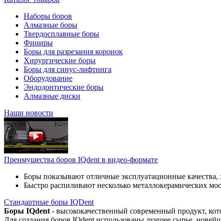
Наборы боров
Алмазные боры
Твердосплавные боры
Финиры
Боры для разрезания коронок
Хирургические боры
Боры для синус-лифтинга
Оборудование
Эндодонтические боры
Алмазные диски
Наши новости
Преимущества боров IQdent в видео-формате
Боры показывают отличные эксплуатационные качества, 
Быстро распиливают несколько металлокерамических мо
Стандартные боры IQDent
Боры IQdent
- высококачественный современный продукт, кот
Для создания боров IQdent использованы лучшее сырье, новей