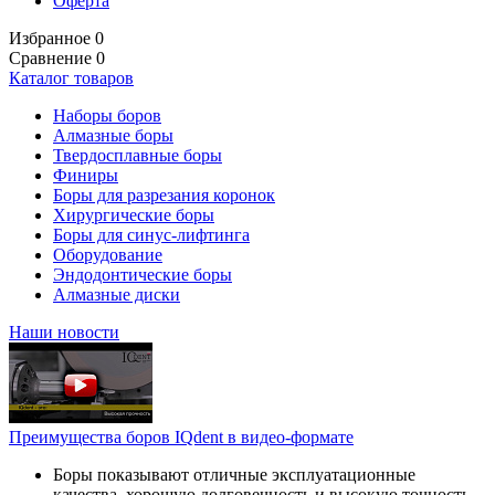
Оферта
Избранное
0
Сравнение
0
Каталог товаров
Наборы боров
Алмазные боры
Твердосплавные боры
Финиры
Боры для разрезания коронок
Хирургические боры
Боры для синус-лифтинга
Оборудование
Эндодонтические боры
Алмазные диски
Наши новости
Преимущества боров IQdent в видео-формате
Боры показывают отличные эксплуатационные
качества, хорошую долговечность и высокую точность