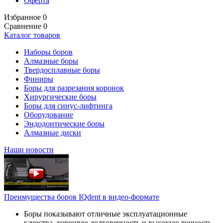
Оферта
Избранное
0
Сравнение
0
Каталог товаров
Наборы боров
Алмазные боры
Твердосплавные боры
Финиры
Боры для разрезания коронок
Хирургические боры
Боры для синус-лифтинга
Оборудование
Эндодонтические боры
Алмазные диски
Наши новости
Преимущества боров IQdent в видео-формате
Боры показывают отличные эксплуатационные
качества, хорошую долговечность и высокую точность