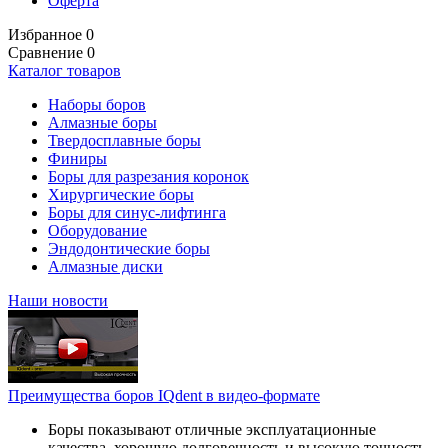
Оферта
Избранное
0
Сравнение
0
Каталог товаров
Наборы боров
Алмазные боры
Твердосплавные боры
Финиры
Боры для разрезания коронок
Хирургические боры
Боры для синус-лифтинга
Оборудование
Эндодонтические боры
Алмазные диски
Наши новости
Преимущества боров IQdent в видео-формате
Боры показывают отличные эксплуатационные
качества, хорошую долговечность и высокую точность