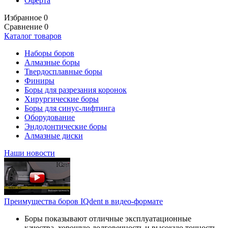
Оферта
Избранное
0
Сравнение
0
Каталог товаров
Наборы боров
Алмазные боры
Твердосплавные боры
Финиры
Боры для разрезания коронок
Хирургические боры
Боры для синус-лифтинга
Оборудование
Эндодонтические боры
Алмазные диски
Наши новости
Преимущества боров IQdent в видео-формате
Боры показывают отличные эксплуатационные
качества, хорошую долговечность и высокую точность