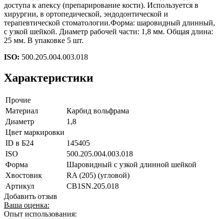
доступа к апексу (препарирование кости). Используется в
хирургии, в ортопедической, эндодонтической и
терапевтической стоматологии.Форма: шаровидный длинный,
с узкой шейкой. Диаметр рабочей части: 1,8 мм. Общая длина:
25 мм. В упаковке 5 шт.
ISO:
500.205.004.003.018
Характеристики
Прочие
Материал
Карбид вольфрама
Диаметр
1,8
Цвет маркировки
ID в Б24
145405
ISO
500.205.004.003.018
Форма
Шаровидный с узкой длинной шейкой
Хвостовик
RA (205) (угловой)
Артикул
CB1SN.205.018
Добавить отзыв
Ваша оценка:
Опыт использования: