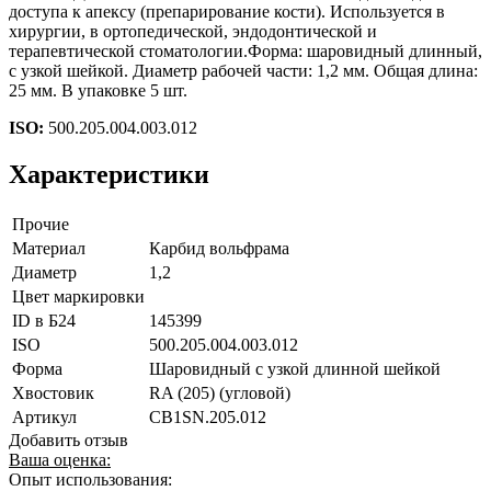
доступа к апексу (препарирование кости). Используется в
хирургии, в ортопедической, эндодонтической и
терапевтической стоматологии.Форма: шаровидный длинный,
с узкой шейкой. Диаметр рабочей части: 1,2 мм. Общая длина:
25 мм. В упаковке 5 шт.
ISO:
500.205.004.003.012
Характеристики
Прочие
Материал
Карбид вольфрама
Диаметр
1,2
Цвет маркировки
ID в Б24
145399
ISO
500.205.004.003.012
Форма
Шаровидный с узкой длинной шейкой
Хвостовик
RA (205) (угловой)
Артикул
CB1SN.205.012
Добавить отзыв
Ваша оценка:
Опыт использования: