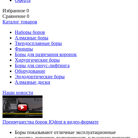
Оферта
Избранное
0
Сравнение
0
Каталог товаров
Наборы боров
Алмазные боры
Твердосплавные боры
Финиры
Боры для разрезания коронок
Хирургические боры
Боры для синус-лифтинга
Оборудование
Эндодонтические боры
Алмазные диски
Наши новости
Преимущества боров IQdent в видео-формате
Боры показывают отличные эксплуатационные
качества, хорошую долговечность и высокую точность