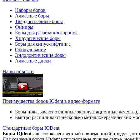
Наборы боров
Алмазные боры
Твердосплавные боры
Финиры
Боры для разрезания коронок
Хирургические боры
Боры для синус-лифтинга
Оборудование
Эндодонтические боры
Алмазные диски
Наши новости
Преимущества боров IQdent в видео-формате
Боры показывают отличные эксплуатационные качества, 
Быстро распиливают несколько металлокерамических мо
Стандартные боры IQDent
Боры IQdent
- высококачественный современный продукт, кот
Для создания боров IQdent использованы лучшее сырье, новей