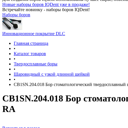
Новые наборы боров IQDent уже в продаже!
Встречайте новинку - наборы боров IQDent!
Наборы боров
Инновационное покрытие DLC
Главная страница
•
Каталог товаров
•
Твердосплавные боры
•
Шаровидный с узкой длинной шейкой
•
CB1SN.204.018 Бор стоматологический твердосплавный
CB1SN.204.018 Бор стоматол
RA