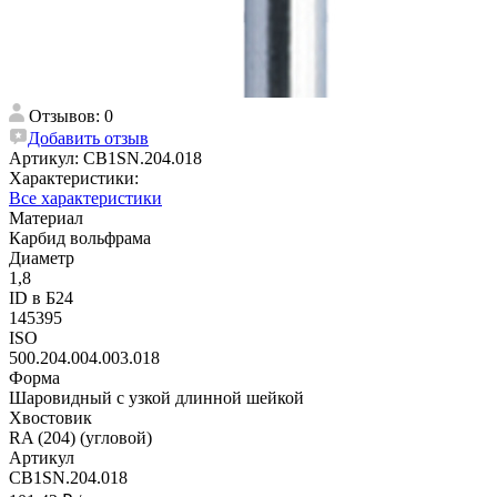
Отзывов: 0
Добавить отзыв
Артикул:
CB1SN.204.018
Характеристики:
Все характеристики
Материал
Карбид вольфрама
Диаметр
1,8
ID в Б24
145395
ISO
500.204.004.003.018
Форма
Шаровидный с узкой длинной шейкой
Хвостовик
RA (204) (угловой)
Артикул
CB1SN.204.018