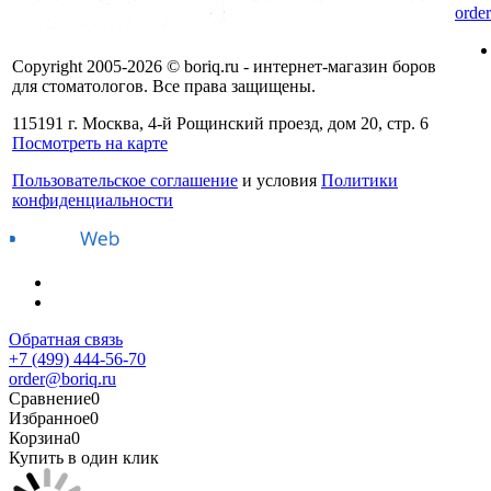
orde
Copyright 2005-2026 © boriq.ru - интернет-магазин боров
для стоматологов. Все права защищены.
115191 г. Москва, 4-й Рощинский проезд, дом 20, стр. 6
Посмотреть на карте
Пользовательское соглашение
и условия
Политики
конфиденциальности
Обратная связь
+7 (499) 444-56-70
order@boriq.ru
Сравнение
0
Избранное
0
Корзина
0
Купить в один клик