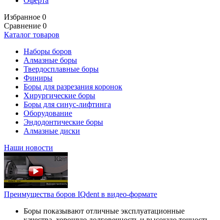
Оферта
Избранное
0
Сравнение
0
Каталог товаров
Наборы боров
Алмазные боры
Твердосплавные боры
Финиры
Боры для разрезания коронок
Хирургические боры
Боры для синус-лифтинга
Оборудование
Эндодонтические боры
Алмазные диски
Наши новости
Преимущества боров IQdent в видео-формате
Боры показывают отличные эксплуатационные
качества, хорошую долговечность и высокую точность