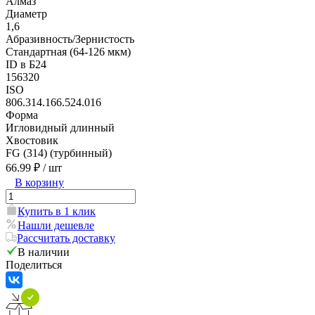
Алмаз
Диаметр
1,6
Абразивность/Зернистость
Стандартная (64-126 мкм)
ID в Б24
156320
ISO
806.314.166.524.016
Форма
Игловидный длинный
Хвостовик
FG (314) (турбинный)
66.99 ₽
/ шт
В корзину
Купить в 1 клик
Нашли дешевле
Рассчитать доставку
В наличии
Поделиться