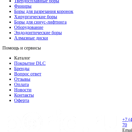
Твердосплавные боры
Финиры
Боры для разрезания коронок
Хирургические боры
Боры для синус-лифтинга
Оборудование
Эндодонтические боры
Алмазные диски
Помощь и сервисы
Каталог
Покрытие DLC
Бренды
Вопрос ответ
Отзывы
Оплата
Новости
Контакты
Оферта
+7 (
70
Emai