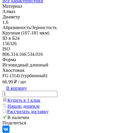
Все характеристики
Материал
Алмаз
Диаметр
1,6
Абразивность/Зернистость
Крупная (107-181 мкм)
ID в Б24
156326
ISO
806.314.166.534.016
Форма
Игловидный длинный
Хвостовик
FG (314) (турбинный)
66.99 ₽
/ шт
В корзину
Купить в 1 клик
Нашли дешевле
Рассчитать доставку
В наличии
Поделиться