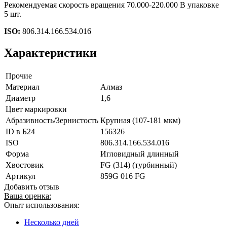
Рекомендуемая скорость вращения 70.000-220.000 В упаковке
5 шт.
ISO:
806.314.166.534.016
Характеристики
Прочие
Материал
Алмаз
Диаметр
1,6
Цвет маркировки
Абразивность/Зернистость
Крупная (107-181 мкм)
ID в Б24
156326
ISO
806.314.166.534.016
Форма
Игловидный длинный
Хвостовик
FG (314) (турбинный)
Артикул
859G 016 FG
Добавить отзыв
Ваша оценка:
Опыт использования:
Несколько дней