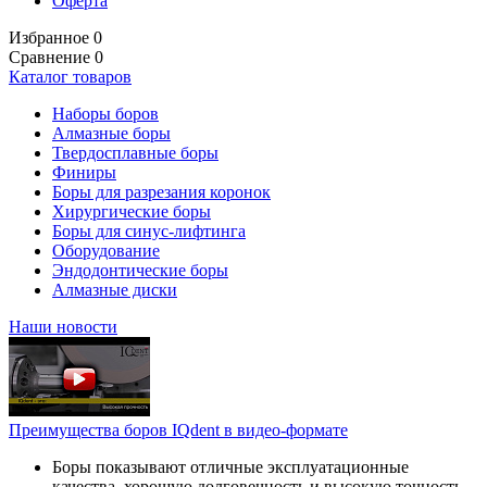
Оферта
Избранное
0
Сравнение
0
Каталог товаров
Наборы боров
Алмазные боры
Твердосплавные боры
Финиры
Боры для разрезания коронок
Хирургические боры
Боры для синус-лифтинга
Оборудование
Эндодонтические боры
Алмазные диски
Наши новости
Преимущества боров IQdent в видео-формате
Боры показывают отличные эксплуатационные
качества, хорошую долговечность и высокую точность