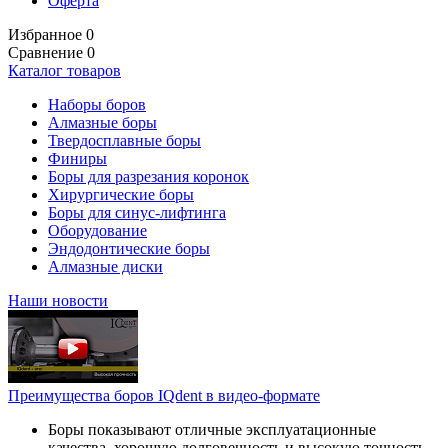
Оферта
Избранное
0
Сравнение
0
Каталог товаров
Наборы боров
Алмазные боры
Твердосплавные боры
Финиры
Боры для разрезания коронок
Хирургические боры
Боры для синус-лифтинга
Оборудование
Эндодонтические боры
Алмазные диски
Наши новости
Преимущества боров IQdent в видео-формате
Боры показывают отличные эксплуатационные
качества, хорошую долговечность и высокую точность