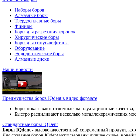
Наборы боров
Алмазные боры
Твердосплавные боры
Финиры
Боры для разрезания коронок
Хирургические боры
Боры для синус-лифтинга
Оборудование
Эндодонтические боры
Алмазные диски
Наши новости
Преимущества боров IQdent в видео-формате
Боры показывают отличные эксплуатационные качества, 
Быстро распиливают несколько металлокерамических мо
Стандартные боры IQDent
Боры IQdent
- высококачественный современный продукт, кот
Для создания боров IQdent использованы лучшее сырье, новей