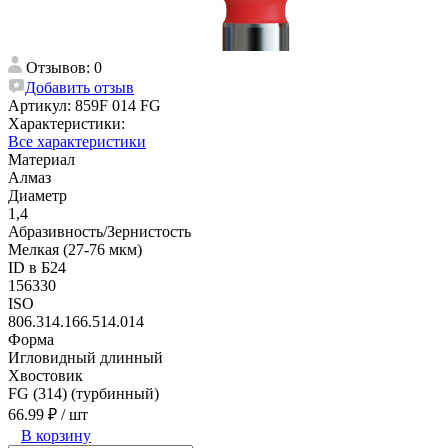
Отзывов: 0
Добавить отзыв
Артикул:
859F 014 FG
Характеристики:
Все характеристики
Материал
Алмаз
Диаметр
1,4
Абразивность/Зернистость
Мелкая (27-76 мкм)
ID в Б24
156330
ISO
806.314.166.514.014
Форма
Игловидный длинный
Хвостовик
FG (314) (турбинный)
66.99 ₽
/ шт
В корзину