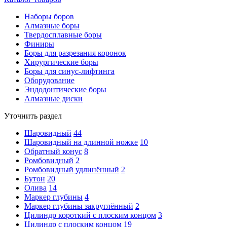
Наборы боров
Алмазные боры
Твердосплавные боры
Финиры
Боры для разрезания коронок
Хирургические боры
Боры для синус-лифтинга
Оборудование
Эндодонтические боры
Алмазные диски
Уточнить раздел
Шаровидный
44
Шаровидный на длинной ножке
10
Обратный конус
8
Ромбовидный
2
Ромбовидный удлинённый
2
Бутон
20
Олива
14
Маркер глубины
4
Маркер глубины закруглённый
2
Цилиндр короткий с плоским концом
3
Цилиндр с плоским концом
19