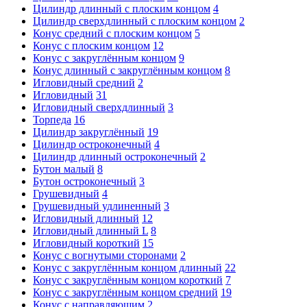
Цилиндр длинный с плоским концом
4
Цилиндр сверхдлинный с плоским концом
2
Конус средний с плоским концом
5
Конус с плоским концом
12
Конус с закруглённым концом
9
Конус длинный с закруглённым концом
8
Игловидный средний
2
Игловидный
31
Игловидный сверхдлинный
3
Торпеда
16
Цилиндр закруглённый
19
Цилиндр остроконечный
4
Цилиндр длинный остроконечный
2
Бутон малый
8
Бутон остроконечный
3
Грушевидный
4
Грушевидный удлиненный
3
Игловидный длинный
12
Игловидный длинный L
8
Игловидный короткий
15
Конус с вогнутыми сторонами
2
Конус с закруглённым концом длинный
22
Конус с закруглённым концом короткий
7
Конус с закруглённым концом средний
19
Конус с направляющим
2