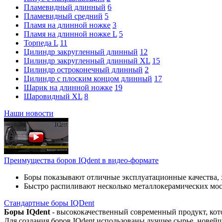
Пламевидный длинный
6
Пламевидный средний
5
Пламя на длинной ножке
3
Пламя на длинной ножке L
5
Торпеда L
11
Цилиндр закругленный длинный
12
Цилиндр закругленный длинный XL
15
Цилиндр остроконечный длинный
2
Цилиндр с плоским концом длинный
17
Шарик на длинной ножке
19
Шаровидный XL
8
Наши новости
Преимущества боров IQdent в видео-формате
Боры показывают отличные эксплуатационные качества, 
Быстро распиливают несколько металлокерамических мо
Стандартные боры IQDent
Боры IQdent
- высококачественный современный продукт, кот
Для создания боров IQdent использованы лучшее сырье, новей