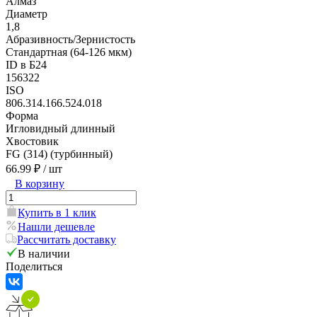
Алмаз
Диаметр
1,8
Абразивность/Зернистость
Стандартная (64-126 мкм)
ID в Б24
156322
ISO
806.314.166.524.018
Форма
Игловидный длинный
Хвостовик
FG (314) (турбинный)
66.99 ₽
/ шт
В корзину
Купить в 1 клик
Нашли дешевле
Рассчитать доставку
В наличии
Поделиться