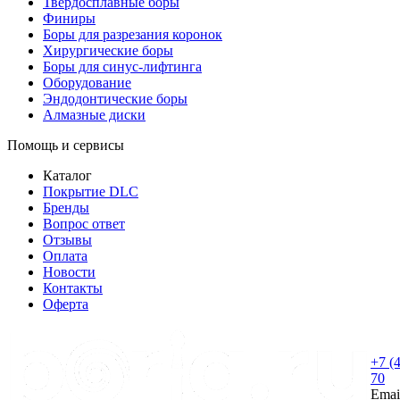
Твердосплавные боры
Финиры
Боры для разрезания коронок
Хирургические боры
Боры для синус-лифтинга
Оборудование
Эндодонтические боры
Алмазные диски
Помощь и сервисы
Каталог
Покрытие DLC
Бренды
Вопрос ответ
Отзывы
Оплата
Новости
Контакты
Оферта
+7 (
70
Emai