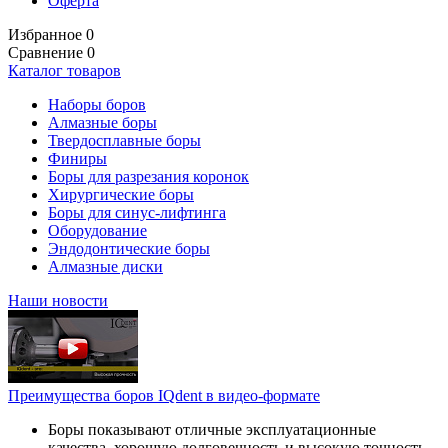
Оферта
Избранное
0
Сравнение
0
Каталог товаров
Наборы боров
Алмазные боры
Твердосплавные боры
Финиры
Боры для разрезания коронок
Хирургические боры
Боры для синус-лифтинга
Оборудование
Эндодонтические боры
Алмазные диски
Наши новости
Преимущества боров IQdent в видео-формате
Боры показывают отличные эксплуатационные
качества, хорошую долговечность и высокую точность