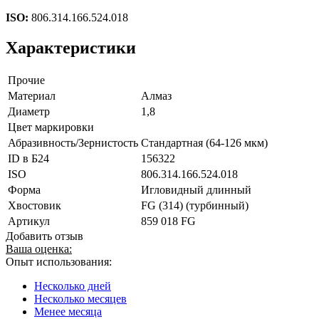
ISO:
806.314.166.524.018
Характеристики
Прочие
Материал
Алмаз
Диаметр
1,8
Цвет маркировки
Абразивность/Зернистость
Стандартная (64-126 мкм)
ID в Б24
156322
ISO
806.314.166.524.018
Форма
Игловидный длинный
Хвостовик
FG (314) (турбинный)
Артикул
859 018 FG
Добавить отзыв
Ваша оценка:
Опыт использования:
Несколько дней
Несколько месяцев
Менее месяца