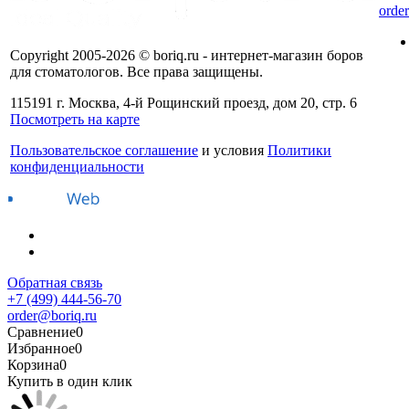
orde
Copyright 2005-2026 © boriq.ru - интернет-магазин боров
для стоматологов. Все права защищены.
115191 г. Москва, 4-й Рощинский проезд, дом 20, стр. 6
Посмотреть на карте
Пользовательское соглашение
и условия
Политики
конфиденциальности
Обратная связь
+7 (499) 444-56-70
order@boriq.ru
Сравнение
0
Избранное
0
Корзина
0
Купить в один клик