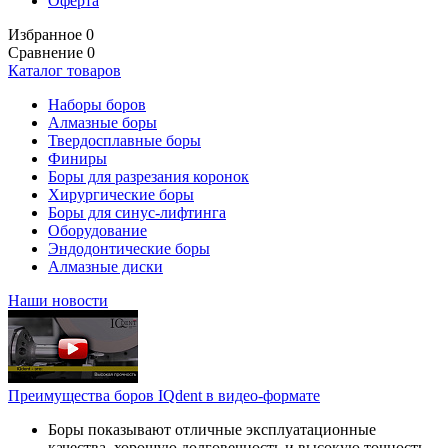
Оферта
Избранное
0
Сравнение
0
Каталог товаров
Наборы боров
Алмазные боры
Твердосплавные боры
Финиры
Боры для разрезания коронок
Хирургические боры
Боры для синус-лифтинга
Оборудование
Эндодонтические боры
Алмазные диски
Наши новости
Преимущества боров IQdent в видео-формате
Боры показывают отличные эксплуатационные
качества, хорошую долговечность и высокую точность