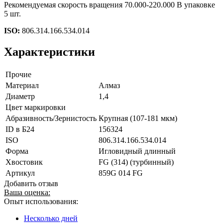
Рекомендуемая скорость вращения 70.000-220.000 В упаковке
5 шт.
ISO:
806.314.166.534.014
Характеристики
Прочие
Материал
Алмаз
Диаметр
1,4
Цвет маркировки
Абразивность/Зернистость
Крупная (107-181 мкм)
ID в Б24
156324
ISO
806.314.166.534.014
Форма
Игловидный длинный
Хвостовик
FG (314) (турбинный)
Артикул
859G 014 FG
Добавить отзыв
Ваша оценка:
Опыт использования:
Несколько дней