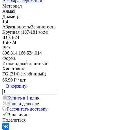
Все характеристики
Материал
Алмаз
Диаметр
1,4
Абразивность/Зернистость
Крупная (107-181 мкм)
ID в Б24
156324
ISO
806.314.166.534.014
Форма
Игловидный длинный
Хвостовик
FG (314) (турбинный)
66.99 ₽
/ шт
В корзину
Купить в 1 клик
Нашли дешевле
Рассчитать доставку
В наличии
Поделиться