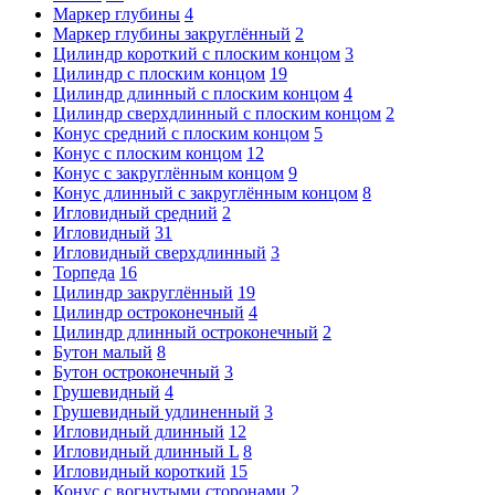
Маркер глубины
4
Маркер глубины закруглённый
2
Цилиндр короткий с плоским концом
3
Цилиндр с плоским концом
19
Цилиндр длинный с плоским концом
4
Цилиндр сверхдлинный с плоским концом
2
Конус средний с плоским концом
5
Конус с плоским концом
12
Конус с закруглённым концом
9
Конус длинный с закруглённым концом
8
Игловидный средний
2
Игловидный
31
Игловидный сверхдлинный
3
Торпеда
16
Цилиндр закруглённый
19
Цилиндр остроконечный
4
Цилиндр длинный остроконечный
2
Бутон малый
8
Бутон остроконечный
3
Грушевидный
4
Грушевидный удлиненный
3
Игловидный длинный
12
Игловидный длинный L
8
Игловидный короткий
15
Конус с вогнутыми сторонами
2