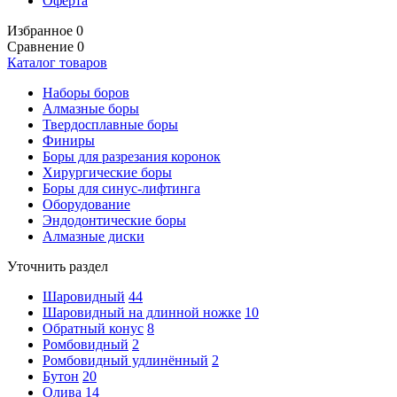
Оферта
Избранное
0
Сравнение
0
Каталог товаров
Наборы боров
Алмазные боры
Твердосплавные боры
Финиры
Боры для разрезания коронок
Хирургические боры
Боры для синус-лифтинга
Оборудование
Эндодонтические боры
Алмазные диски
Уточнить раздел
Шаровидный
44
Шаровидный на длинной ножке
10
Обратный конус
8
Ромбовидный
2
Ромбовидный удлинённый
2
Бутон
20
Олива
14