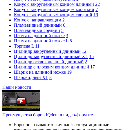
Конус с закруглённым концом длинный
22
Конус с закруглённым концом короткий
7
Конус с закруглённым концом средний
19
Конус с направляющим
2
Пламевидный длинный
6
Пламевидный средний
5
Пламя на длинной ножке
3
Пламя на длинной ножке L
5
Торпеда L
11
Цилиндр закругленный длинный
12
Цилиндр закругленный длинный XL
15
Цилиндр остроконечный длинный
2
Цилиндр с плоским концом длинный
17
Шарик на длинной ножке
19
Шаровидный XL
8
Наши новости
Преимущества боров IQdent в видео-формате
Боры показывают отличные эксплуатационные
качества, хорошую долговечность и высокую точность